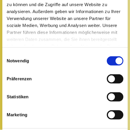
zu können und die Zugriffe auf unsere Website zu
Individualreisen
analysieren. Außerdem geben wir Informationen zu Ihrer
Städtereisen
Verwendung unserer Website an unsere Partner für
soziale Medien, Werbung und Analysen weiter. Unsere
Wellnessreisen
Partner führen diese Informationen möglicherweise mit
weiteren Daten zusammen, die Sie ihnen bereitgestellt
Ferienhäuser
haben oder die sie im Rahmen Ihrer Nutzung der Dienste
Camping
gesammelt haben.
Einwilligungsauswahl
Notwendig
Sportreisen
Flüge
Präferenzen
Mietwagen
Pilgerreisen
Statistiken
Marketing
Zur Online-Anfrage