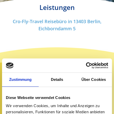
Leistungen
Cro-Fly-Travel Reisebüro in 13403 Berlin,
Eichborndamm 5
Unser Angebot für Sie ist vielfältig und deckt fast
alle Ihre Urlaubswünsche ab. Finden Sie nur noch
die richtige Art Ihren Urlaub zu machen:
Zustimmung
Details
Über Cookies
Familienreisen
Diese Webseite verwendet Cookies
Hochzeitsreisen
Wir verwenden Cookies, um Inhalte und Anzeigen zu
Rundreisen
personalisieren, Funktionen für soziale Medien anbieten